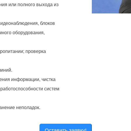
ия или полного выхода из
видеонаблюдения, блоков
много оборудования,
тропитании; проверка
линий.
жения информации, чистка
 работоспособности систем
анение неполадок.
Оставить заявку!