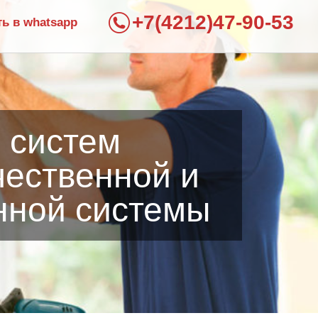
+7(4212)47-90-53
ть в whatsapp
 систем
чественной и
нной системы