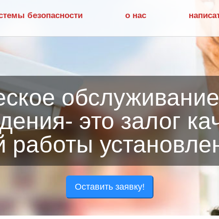
стемы безопасности
о нас
написа
еское обслуживание
ения- это залог ка
й работы установле
Оставить заявку!