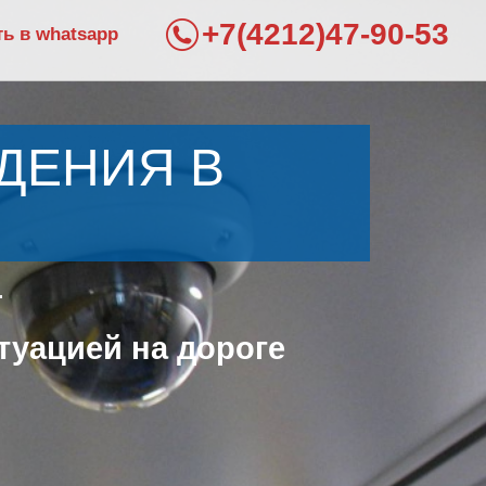
+7(4212)47-90-53
ть в whatsapp
ДЕНИЯ В
туацией на дороге